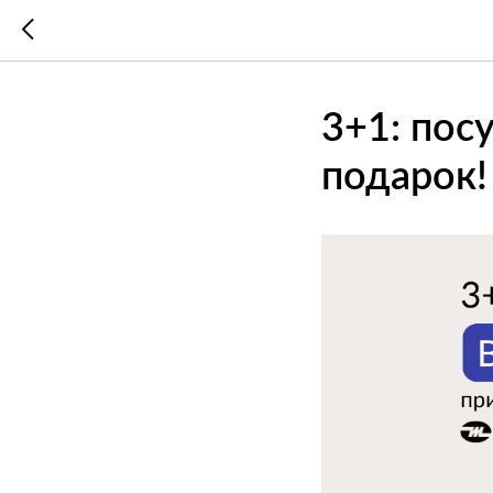
3+1: по
подарок!