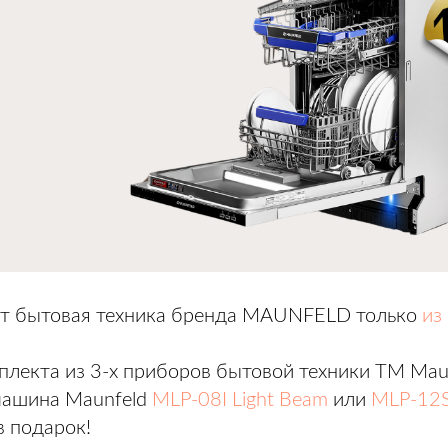
ет
бытовая техника бренда MAUNFELD только
из
плекта из 3-х приборов бытовой техники ТМ Mau
машина Maunfeld
MLP-08I Light Beam
или
MLP-12S
в подарок!