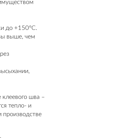
еимуществом
ки до +150°C.
зы выше, чем
ерез
высыхании,
 клеевого шва –
ся тепло- и
и производстве