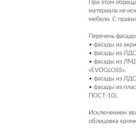
При этом обраща
материала не ис
мебели. С прави
Перечень фасадо
• фасады из акри
• фасады из ЛД
• фасады из Л
«EVOGLOSS».
• фасады из ЛДС
• фасады из пла
ПОСТ-10).
Исключением явл
облицовка кромко