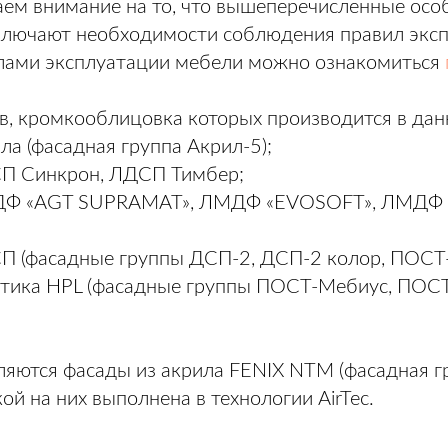
ем внимание на то, что вышеперечисленные осо
ключают необходимости соблюдения правил экс
лами эксплуатации мебели можно ознакомиться
в, кромкооблицовка которых производится в дан
ла (фасадная группа Акрил-5);
СП Синкрон, ЛДСП Тимбер;
МДФ «AGT SUPRAMAT», ЛМДФ «EVOSOFT», ЛМДФ
П (фасадные группы ДСП-2, ДСП-2 колор, ПОСТ
стика HPL (фасадные группы ПОСТ-Мебиус, ПОСТ
яются фасады из акрила FENIX NTM (фасадная гр
й на них выполнена в технологии AirTec.