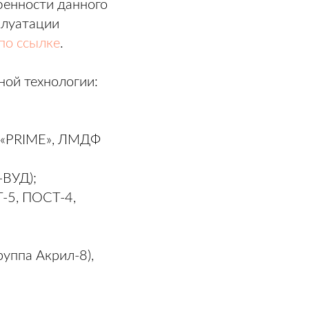
бенности данного
плуатации
по ссылке
.
ной технологии:
 «PRIME», ЛМДФ
-ВУД);
-5, ПОСТ-4,
уппа Акрил-8),