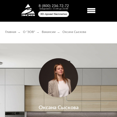
8 (800) 234-72-72
Ежедневно с 11:00 до 21:00
3D-проект бесплатно
→
→
→
Главная
О "ЗОВ"
Вакансии
Оксана Сыскова
Оксана Сыскова