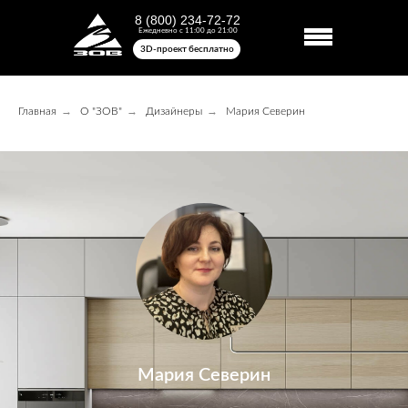
8 (800) 234-72-72
Ежедневно с 11:00 до 21:00
3D-проект бесплатно
→
→
→
Главная
О "ЗОВ"
Дизайнеры
Мария Северин
Мария Северин