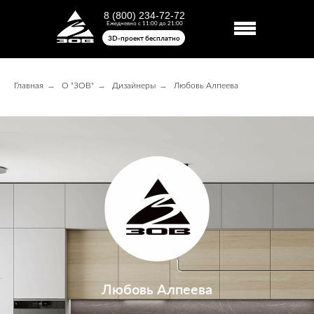
8 (800) 234-72-72
Ежедневно с 11:00 до 21:00
3D-проект бесплатно
→
→
→
Главная
О "ЗОВ"
Дизайнеры
Любовь Алпеева
Любовь Алпеева