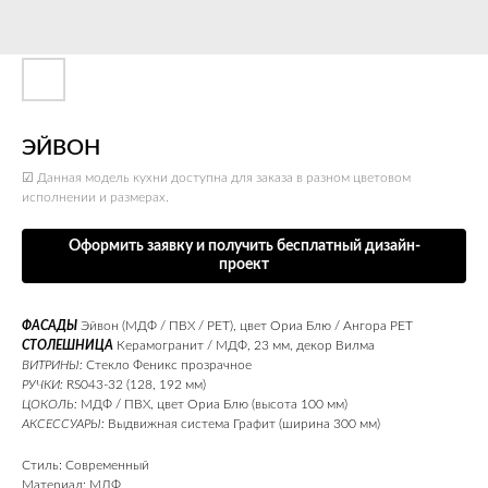
ЭЙВОН
☑ Данная модель кухни доступна для заказа в разном цветовом
исполнении и размерах.
Оформить заявку и получить бесплатный дизайн-
проект
ФАСАДЫ
Эйвон (МДФ / ПВХ / PET), цвет Ориа Блю / Ангора PET
СТОЛЕШНИЦА
Керамогранит / МДФ, 23 мм, декор Вилма
ВИТРИНЫ:
Стекло Феникс прозрачное
РУЧКИ:
RS043-32 (128, 192 мм)
ЦОКОЛЬ:
МДФ / ПВХ, цвет Ориа Блю (высота 100 мм)
АКСЕССУАРЫ:
Выдвижная система Графит (ширина 300 мм)
Стиль: Современный
Материал: МДФ