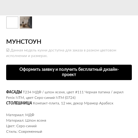
МУНСТОУН
☑ Данная модель кухни доступна для заказа в разном цветовом
исполнении и размерах.
Оформить заявку и получить бесплатный дизайн-
проект
ФАСАДЫ
T234 МДФ / шпон ясеня, цвет #111 Черная патина / акрил
Fenix NTM, цвет Серо-синий NTM (0724)
СТОЛЕШНИЦА
Компакт-плита, 12 мм, декор Мрамор Арабеск
Материал: МДФ
Материал: Шпон ясеня
Цвет: Серо-синий
Стиль: Современный