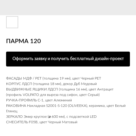
ПАРМА 120
Оформить заявку и получить бесплатный дизайн-проект
ФАСАДЫ МДФ / PET (толщина 19 мм), цвет Черный PET
КОРПУС ЛДСП (толщина 18 мм), декор Дуб Медовый
ВЫДВИЖНЫЕ ЯЩИКИ ЛДСП (толщина 16 мм), цвет Антрацит
(профиль VOLPATO для выреза под сифон, цвет Серый)
РУЧКА-ПРОФИЛЬ С-1, цвет Алюминий
РАКОВИНА Накладная S2001-S-120 (OLIVEEKA), керамика, цвет Белый
Глянец
ЗЕРКАЛО Эмир круглое (⌀ 600 мм), с подсветкой LED
СМЕСИТЕЛЬ F05B, цвет Черный Матовый