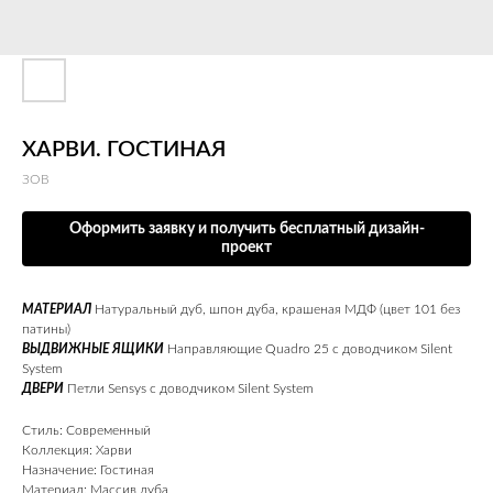
ХАРВИ. ГОСТИНАЯ
ЗОВ
Оформить заявку и получить бесплатный дизайн-
проект
МАТЕРИАЛ
Натуральный дуб, шпон дуба, крашеная МДФ (цвет 101 без
патины)
ВЫДВИЖНЫЕ ЯЩИКИ
Направляющие Quadro 25 c доводчиком Silent
System
ДВЕРИ
Петли Sensys с доводчиком Silent System
Стиль: Современный
Коллекция: Харви
Назначение: Гостиная
Материал: Массив дуба