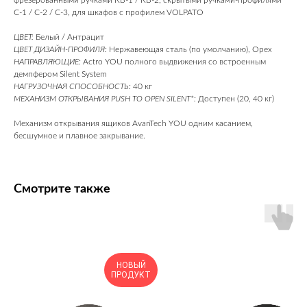
фрезерованными ручками КВ-1 / КВ-2, скрытыми ручками-профилями
С-1 / С-2 / С-3, для шкафов с профилем VOLPATO
ЦВЕТ:
Белый / Антрацит
ЦВЕТ ДИЗАЙН-ПРОФИЛЯ:
Нержавеющая сталь (по умолчанию), Орех
НАПРАВЛЯЮЩИЕ:
Actro YOU полного выдвижения со встроенным
демпфером Silent System
НАГРУЗОЧНАЯ СПОСОБНОСТЬ:
40 кг
МЕХАНИЗМ ОТКРЫВАНИЯ PUSH TO OPEN SILENT*:
Доступен (20, 40 кг)
Механизм открывания ящиков AvanTech YOU одним касанием,
бесшумное и плавное закрывание.
Смотрите также
НОВЫЙ
ПРОДУКТ