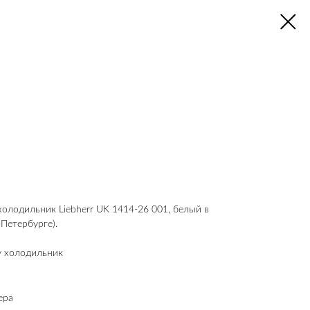
лодильник Liebherr UK 1414-26 001, белый в
т-Петербурге).
у холодильник
ера