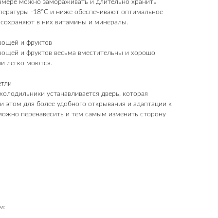
камере можно замораживать и длительно хранить
пературы -18°C и ниже обеспечивают оптимальное
 сохраняют в них витамины и минералы.
вощей и фруктов
вощей и фруктов весьма вместительны и хорошо
и легко моются.
етли
холодильники устанавливается дверь, которая
ри этом для более удобного открывания и адаптации к
можно перенавесить и тем самым изменить сторону
м: