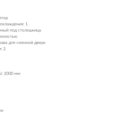
ятор
охлаждения: 1
аемый под столешницу
ерхностью
рава для сменной двери
: 2
): 2000 мм
ки