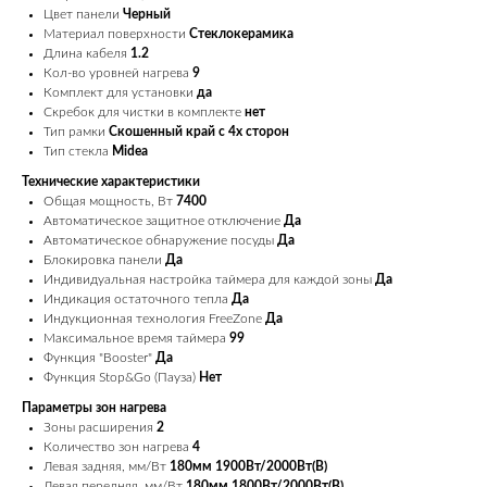
Цвет панели
Черный
Материал поверхности
Стеклокерамика
Длина кабеля
1.2
Кол-во уровней нагрева
9
Комплект для установки
да
Скребок для чистки в комплекте
нет
Тип рамки
Скошенный край c 4х сторон
Тип стекла
Midea
Технические характеристики
Общая мощность, Вт
7400
Автоматическое защитное отключение
Да
Автоматическое обнаружение посуды
Да
Блокировка панели
Да
Индивидуальная настройка таймера для каждой зоны
Да
Индикация остаточного тепла
Да
Индукционная технология FreeZone
Да
Максимальное время таймера
99
Функция "Booster"
Да
Функция Stop&Go (Пауза)
Нет
Параметры зон нагрева
Зоны расширения
2
Количество зон нагрева
4
Левая задняя, мм/Вт
180мм 1900Вт/2000Вт(B)
Левая передняя, мм/Вт
180мм 1800Вт/2000Вт(B)