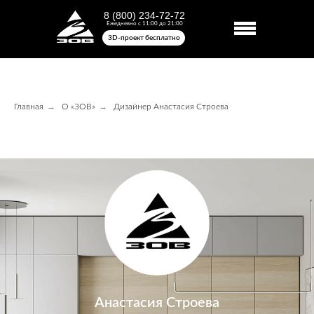
8 (800) 234-72-72
Ежедневно с 11:00 до 21:00
3D-проект бесплатно
→
→
Главная
О «ЗОВ»
Дизайнер Анастасия Строева
Анастасия Строева