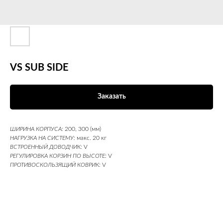
VS SUB SIDE
Заказать
ШИРИНА КОРПУСА:
200, 300 (мм)
НАГРУЗКА НА СИСТЕМУ:
макс. 20 кг
ВСТРОЕННЫЙ ДОВОДЧИК:
V
РЕГУЛИРОВКА КОРЗИН ПО ВЫСОТЕ:
V
ПРОТИВОСКОЛЬЗЯЩИЙ КОВРИК:
V